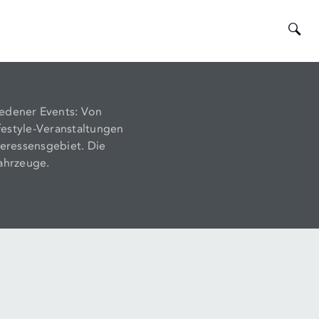
Was
SUCHE
suche
iedener Events: Von
Sie?
estyle-Veranstaltungen
teressensgebiet. Die
Fahrzeuge.