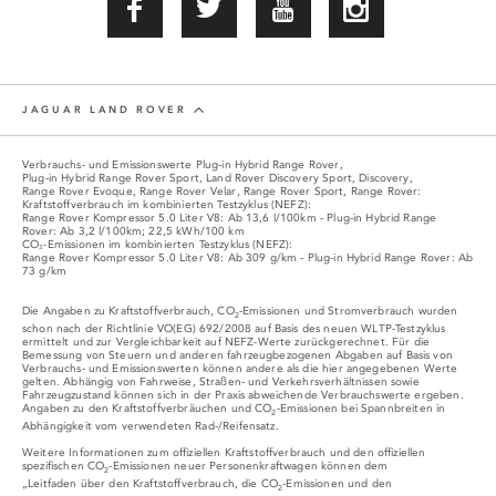
JAGUAR LAND ROVER
Verbrauchs- und Emissionswerte Plug‑in Hybrid Range Rover,
Plug‑in Hybrid Range Rover Sport, Land Rover Discovery Sport, Discovery,
Range Rover Evoque, Range Rover Velar, Range Rover Sport, Range Rover:
Kraftstoffverbrauch im kombinierten Testzyklus (NEFZ):
Range Rover Kompressor 5.0 Liter V8: Ab 13,6 l/100km - Plug-in Hybrid Range
Rover: Ab 3,2 l/100km; 22,5 kWh/100 km
CO₂-Emissionen im kombinierten Testzyklus (NEFZ):
Range Rover Kompressor 5.0 Liter V8: Ab 309 g/km - Plug-in Hybrid Range Rover: Ab
73 g/km
Die Angaben zu Kraftstoffverbrauch, CO
-Emissionen und Stromverbrauch wurden
2
schon nach der Richtlinie VO(EG) 692/2008 auf Basis des neuen WLTP-Testzyklus
ermittelt und zur Vergleichbarkeit auf NEFZ-Werte zurückgerechnet. Für die
Bemessung von Steuern und anderen fahrzeugbezogenen Abgaben auf Basis von
Verbrauchs- und Emissionswerten können andere als die hier angegebenen Werte
gelten. Abhängig von Fahrweise, Straßen- und Verkehrsverhältnissen sowie
Fahrzeugzustand können sich in der Praxis abweichende Verbrauchswerte ergeben.
Angaben zu den Kraftstoffverbräuchen und CO
-Emissionen bei Spannbreiten in
2
Abhängigkeit vom verwendeten Rad-/Reifensatz.
Weitere Informationen zum offiziellen Kraftstoffverbrauch und den offiziellen
spezifischen CO
-Emissionen neuer Personenkraftwagen können dem
2
„Leitfaden über den Kraftstoffverbrauch, die CO
-Emissionen und den
2