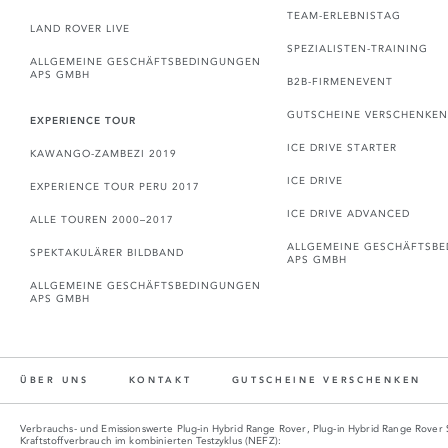
TEAM-ERLEBNISTAG
LAND ROVER LIVE
SPEZIALISTEN-TRAINING
ALLGEMEINE GESCHÄFTSBEDINGUNGEN
APS GMBH
B2B-FIRMENEVENT
GUTSCHEINE VERSCHENKEN
EXPERIENCE TOUR
ICE DRIVE STARTER
KAWANGO-ZAMBEZI 2019
ICE DRIVE
EXPERIENCE TOUR PERU 2017
ICE DRIVE ADVANCED
ALLE TOUREN 2000–2017
ALLGEMEINE GESCHÄFTSB
SPEKTAKULÄRER BILDBAND
APS GMBH
ALLGEMEINE GESCHÄFTSBEDINGUNGEN
APS GMBH
ÜBER UNS
KONTAKT
GUTSCHEINE VERSCHENKEN
Verbrauchs- und Emissionswerte Plug‑in Hybrid Range Rover, Plug‑in Hybrid Range Rover
Kraftstoffverbrauch im kombinierten Testzyklus (NEFZ):