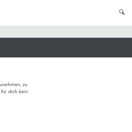
)
Was
SUCHE
suche
Sie?
zunehmen, zu
für dich kein