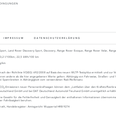
EDINGUNGEN
IMPRESSUM
DATENSCHUTZERKLÄRUNG
 Sport, Land Rover Discovery Sport, Discovery, Range Rover Evoque, Range Rover Velar, Rang
b 3,2 l/100km; 22,5 kWh/100 km
 g/km
ach der Richtlinie VO(EG) 692/2008 auf Basis des neuen WLTP-Testzyklus ermittelt und zur
en andere als die hier angegebenen Werte gelten. Abhängig von Fahrweise, Straßen- und Ve
ei Spannbreiten in Abhängigkeit vom verwendeten Rad-/Reifensatz.
 CO
-Emissionen neuer Personenkraftwagen können dem „Leitfaden über den Kraftstoffverbr
2
utschland GmbH und bei DAT Deutschland Automobil Treuhand GmbH unentgeltlich erhältlich i
ne Gewähr für die Fehlerfreiheit und Genauigkeit der enthaltenen Informationen übernommen
er Fahrlässigkeit beruhen.
rath, Handelsregister: Amtsgericht Wuppertal HRB 9274