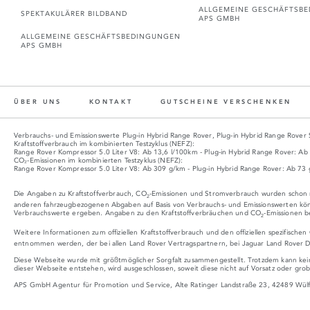
ALLGEMEINE GESCHÄFTSB
SPEKTAKULÄRER BILDBAND
APS GMBH
ALLGEMEINE GESCHÄFTSBEDINGUNGEN
APS GMBH
ÜBER UNS
KONTAKT
GUTSCHEINE VERSCHENKEN
Verbrauchs- und Emissionswerte Plug‑in Hybrid Range Rover, Plug‑in Hybrid Range Rover
Kraftstoffverbrauch im kombinierten Testzyklus (NEFZ):
Range Rover Kompressor 5.0 Liter V8: Ab 13,6 l/100km - Plug-in Hybrid Range Rover: A
CO₂-Emissionen im kombinierten Testzyklus (NEFZ):
Range Rover Kompressor 5.0 Liter V8: Ab 309 g/km - Plug-in Hybrid Range Rover: Ab 73
Die Angaben zu Kraftstoffverbrauch, CO
-Emissionen und Stromverbrauch wurden schon n
2
anderen fahrzeugbezogenen Abgaben auf Basis von Verbrauchs- und Emissionswerten könn
Verbrauchswerte ergeben. Angaben zu den Kraftstoffverbräuchen und CO
-Emissionen b
2
Weitere Informationen zum offiziellen Kraftstoffverbrauch und den offiziellen spezifischen
entnommen werden, der bei allen Land Rover Vertragspartnern, bei Jaguar Land Rover De
Diese Webseite wurde mit größtmöglicher Sorgfalt zusammengestellt. Trotzdem kann kei
dieser Webseite entstehen, wird ausgeschlossen, soweit diese nicht auf Vorsatz oder grob
APS GmbH Agentur für Promotion und Service, Alte Ratinger Landstraße 23, 42489 Wülf