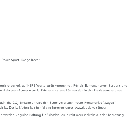
e Rover Sport, Range Rover:
 Vergleichbarkeit auf NEFZ-Werte zurückgerechnet. Für die Bemessung von Steuern und
rkehrsverhältnissen sowie Fahrzeugzustand können sich in der Praxis abweichende
auch, die CO
-Emissionen und den Stromverbrauch neuer Personenkraftwagen“
2
st. Der Leitfaden ist ebenfalls im Internet unter
www.dat.de
verfügbar.
 werden. Jegliche Haftung für Schäden, die direkt oder indirekt aus der Benutzung