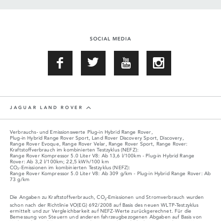
SOCIAL MEDIA
JAGUAR LAND ROVER
Verbrauchs- und Emissionswerte Plug‑in Hybrid Range Rover,
Plug‑in Hybrid Range Rover Sport, Land Rover Discovery Sport, Discovery,
Range Rover Evoque, Range Rover Velar, Range Rover Sport, Range Rover:
Kraftstoffverbrauch im kombinierten Testzyklus (NEFZ):
Range Rover Kompressor 5.0 Liter V8: Ab 13,6 l/100km - Plug-in Hybrid Range
Rover: Ab 3,2 l/100km; 22,5 kWh/100 km
CO₂-Emissionen im kombinierten Testzyklus (NEFZ):
Range Rover Kompressor 5.0 Liter V8: Ab 309 g/km - Plug-in Hybrid Range Rover: Ab
73 g/km
Die Angaben zu Kraftstoffverbrauch, CO
-Emissionen und Stromverbrauch wurden
2
schon nach der Richtlinie VO(EG) 692/2008 auf Basis des neuen WLTP-Testzyklus
ermittelt und zur Vergleichbarkeit auf NEFZ-Werte zurückgerechnet. Für die
Bemessung von Steuern und anderen fahrzeugbezogenen Abgaben auf Basis von