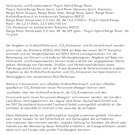
Verbrauchs- und Emissionswerte Plug‑in Hybrid Range Rover,
Plug‑in Hybrid Range Rover Sport, Land Rover Discovery Sport, Discovery,
Range Rover Evoque, Range Rover Velar, Range Rover Sport, Range Rover:
Kraftstoffverbrauch im kombinierten Testzyklus (NEFZ):
Range Rover Kompressor 5.0 Liter V8: Ab 13,6 l/100km - Plug-in Hybrid Range
Rover: Ab 3,2 l/100km; 22,5 kWh/100 km
CO₂-Emissionen im kombinierten Testzyklus (NEFZ):
Range Rover Kompressor 5.0 Liter V8: Ab 309 g/km - Plug-in Hybrid Range Rover: Ab
73 g/km
Die Angaben zu Kraftstoffverbrauch, CO
-Emissionen und Stromverbrauch wurden
2
schon nach der Richtlinie VO(EG) 692/2008 auf Basis des neuen WLTP-Testzyklus
ermittelt und zur Vergleichbarkeit auf NEFZ-Werte zurückgerechnet. Für die
Bemessung von Steuern und anderen fahrzeugbezogenen Abgaben auf Basis von
Verbrauchs- und Emissionswerten können andere als die hier angegebenen Werte
gelten. Abhängig von Fahrweise, Straßen- und Verkehrsverhältnissen sowie
Fahrzeugzustand können sich in der Praxis abweichende Verbrauchswerte ergeben.
Angaben zu den Kraftstoffverbräuchen und CO
-Emissionen bei Spannbreiten in
2
Abhängigkeit vom verwendeten Rad-/Reifensatz.
Weitere Informationen zum offiziellen Kraftstoffverbrauch und den offiziellen
spezifischen CO
-Emissionen neuer Personenkraftwagen können dem
2
„Leitfaden über den Kraftstoffverbrauch, die CO
-Emissionen und den
2
Stromverbrauch neuer Personenkraftwagen“ entnommen werden, der bei allen
Land Rover Vertragspartnern, bei Jaguar Land Rover Deutschland GmbH und
bei DAT Deutschland Automobil Treuhand GmbH unentgeltlich erhältlich ist. Der
Leitfaden ist ebenfalls im Internet unter
www.dat.de
verfügbar.
Diese Webseite wurde mit größtmöglicher Sorgfalt zusammengestellt. Trotzdem
kann keine Gewähr für die Fehlerfreiheit und Genauigkeit der enthaltenen
Informationen übernommen werden. Jegliche Haftung für Schäden, die direkt oder
indirekt aus der Benutzung dieser Webseite entstehen, wird ausgeschlossen, soweit
diese nicht auf Vorsatz oder grober Fahrlässigkeit beruhen.